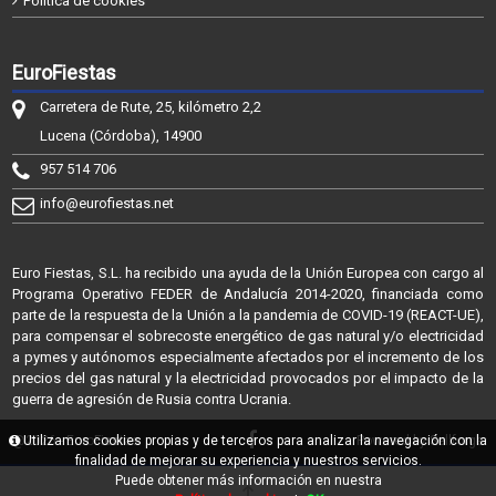
Política de cookies
EuroFiestas
Carretera de Rute, 25, kilómetro 2,2
Lucena (Córdoba), 14900
957 514 706
info@eurofiestas.net
Euro Fiestas, S.L. ha recibido una ayuda de la Unión Europea con cargo al
Programa Operativo FEDER de Andalucía 2014-2020, financiada como
parte de la respuesta de la Unión a la pandemia de COVID-19 (REACT-UE),
para compensar el sobrecoste energético de gas natural y/o electricidad
a pymes y autónomos especialmente afectados por el incremento de los
precios del gas natural y la electricidad provocados por el impacto de la
guerra de agresión de Rusia contra Ucrania.
@2026 - EuroFiestas
Utilizamos cookies propias y de terceros para analizar la navegación con la
Powered by Sellforge
finalidad de mejorar su experiencia y nuestros servicios.
Puede obtener más información en nuestra