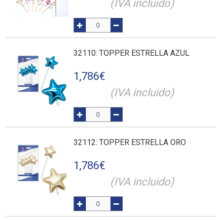
(IVA incluido)
32110
: TOPPER ESTRELLA AZUL
1,786
€
(IVA incluido)
32112
: TOPPER ESTRELLA ORO
1,786
€
(IVA incluido)