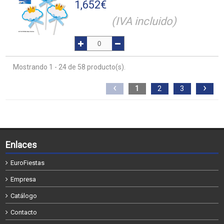
1,652
€
(IVA incluido)
Mostrando 1 - 24 de 58 producto(s).
‹
›
1
2
3
Enlaces
EuroFiestas
Empresa
Catálogo
Contacto