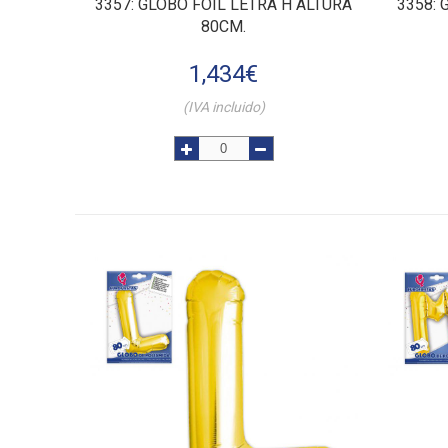
3357
: GLOBO FOIL LETRA H ALTURA
3358
:
80CM.
1,434
€
(IVA incluido)