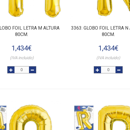
GLOBO FOIL LETRA M ALTURA
3363
: GLOBO FOIL LETRA N
80CM.
80CM.
1,434
€
1,434
€
(IVA incluido)
(IVA incluido)