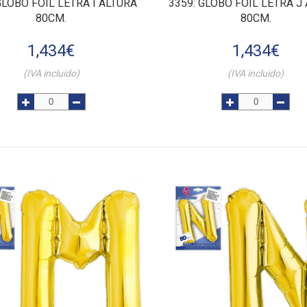
 GLOBO FOIL LETRA I ALTURA
3359
: GLOBO FOIL LETRA J
80CM.
80CM.
1,434
€
1,434
€
(IVA incluido)
(IVA incluido)