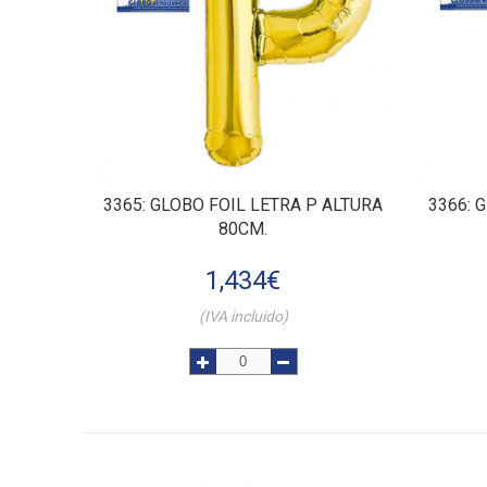
3365
: GLOBO FOIL LETRA P ALTURA
3366
: 
80CM.
1,434
€
(IVA incluido)