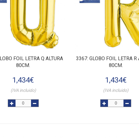
GLOBO FOIL LETRA Q ALTURA
3367
: GLOBO FOIL LETRA R
80CM.
80CM.
1,434
€
1,434
€
(IVA incluido)
(IVA incluido)