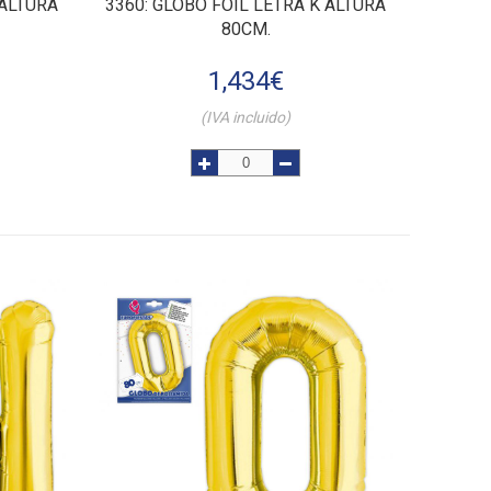
 ALTURA
3360
: GLOBO FOIL LETRA K ALTURA
80CM.
1,434
€
(IVA incluido)