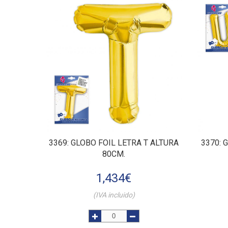
3369
: GLOBO FOIL LETRA T ALTURA
3370
: 
80CM.
1,434
€
(IVA incluido)