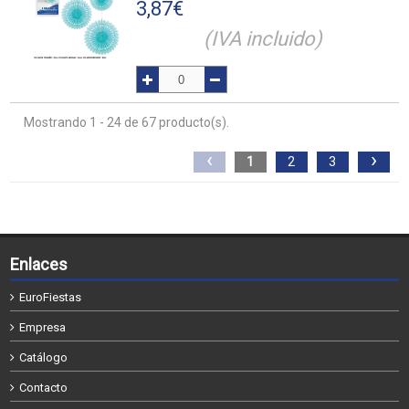
3,87
€
(IVA incluido)
Mostrando 1 - 24 de 67 producto(s).
‹
›
1
2
3
Enlaces
EuroFiestas
Empresa
Catálogo
Contacto