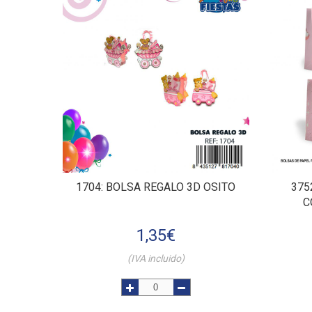
1704
: BOLSA REGALO 3D OSITO
375
C
1,35
€
(IVA incluido)