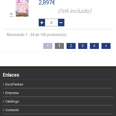
2,897
€
(IVA incluido)
Mostrando 1 - 24 de 106 producto(s).
‹
›
1
2
3
4
Enlaces
EuroFiestas
Empresa
Catálogo
Contacto