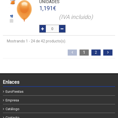
UNIDADES
1,191
€
(IVA incluido)
Mostrando 1 - 24 de 42 producto(s).
‹
›
1
2
Enlaces
EuroFiestas
Empresa
Catálogo
Contacto