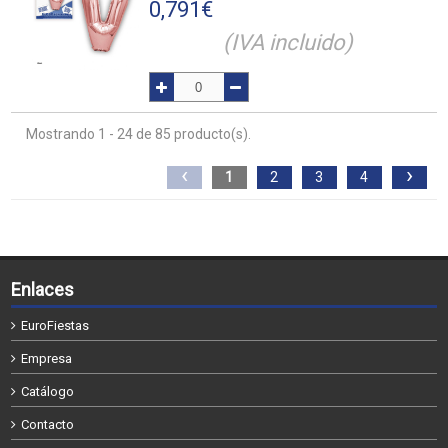
0,791
€
(IVA incluido)
Mostrando 1 - 24 de 85 producto(s).
‹
›
1
2
3
4
Enlaces
EuroFiestas
Empresa
Catálogo
Contacto