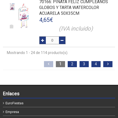
70166
: PIÑATA FELIZ CUMPLEAÑOS
GLOBOS Y TARTA WATERCOLOR
ACUARELA 50X35CM
4,65
€
(IVA incluido)
Mostrando 1 - 24 de 114 producto(s).
‹
›
1
2
3
4
Enlaces
EuroFiestas
Empresa