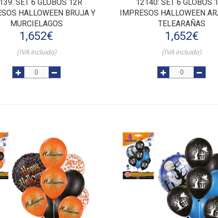
139
: SET 6 GLOBOS 12R
12140
: SET 6 GLOBOS 
ESOS HALLOWEEN BRUJA Y
IMPRESOS HALLOWEEN AR
MURCIELAGOS
TELEARAÑAS
1,652
€
1,652
€
(IVA incluido)
(IVA incluido)