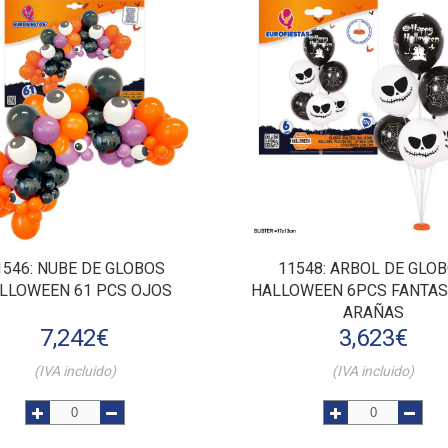
1546
: NUBE DE GLOBOS
11548
: ARBOL DE GLO
LLOWEEN 61 PCS OJOS
HALLOWEEN 6PCS FANTA
ARAÑAS
7,242
€
3,623
€
(IVA incluido)
(IVA incluido)