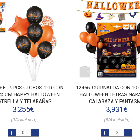
: SET 9PCS GLOBOS 12R CON
12466
: GUIRNALDA CON 10
 45CM HAPPY HALLOWEEN
HALLOWEEN LETRAS NAR
STRELLA Y TELARAÑAS
CALABAZA Y FANTAS
3,256
€
3,931
€
(IVA incluido)
(IVA incluido)