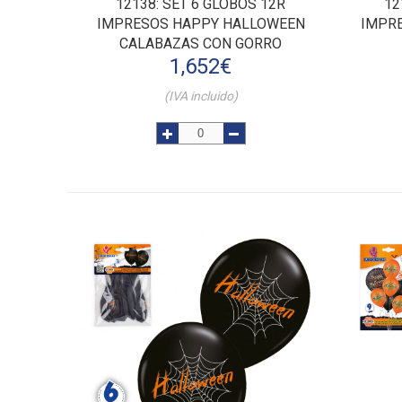
12138
: SET 6 GLOBOS 12R
12
IMPRESOS HAPPY HALLOWEEN
IMPR
CALABAZAS CON GORRO
1,652
€
(IVA incluido)