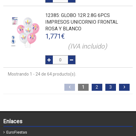
12385
: GLOBO 12R 2.8G 6PCS
IMPRESOS UNICORNIO FRONTAL
ROSA Y BLANCO
1,771
€
(IVA incluido)
Mostrando 1 - 24 de 64 producto(s).
‹
›
1
2
3
Enlaces
EuroFiestas