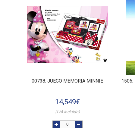
00738
: JUEGO MEMORIA MINNIE
1506
:
14,549
€
(IVA incluido)