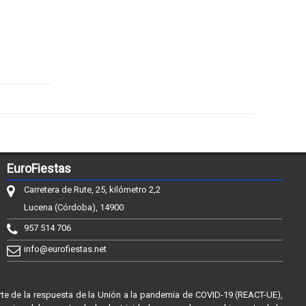
EuroFiestas
Carretera de Rute, 25, kilómetro 2,2
Lucena (Córdoba), 14900
957 514 706
info@eurofiestas.net
rte de la respuesta de la Unión a la pandemia de COVID-19 (REACT-UE),