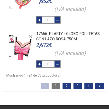
1,652
€
(IVA incluido)
17666
: PLARTY - GLOBO FOIL TETAS
CON LAZO ROSA 75CM
2,672
€
(IVA incluido)
Mostrando 1 - 24 de 76 producto(s).
‹
›
1
2
3
4