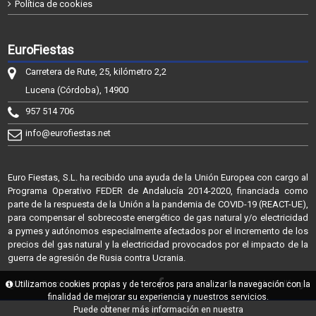
Política de cookies
EuroFiestas
Carretera de Rute, 25, kilómetro 2,2
Lucena (Córdoba), 14900
957 514 706
info@eurofiestas.net
Euro Fiestas, S.L. ha recibido una ayuda de la Unión Europea con cargo al
Programa Operativo FEDER de Andalucía 2014-2020, financiada como
parte de la respuesta de la Unión a la pandemia de COVID-19 (REACT-UE),
para compensar el sobrecoste energético de gas natural y/o electricidad
a pymes y autónomos especialmente afectados por el incremento de los
precios del gas natural y la electricidad provocados por el impacto de la
guerra de agresión de Rusia contra Ucrania.
@2026 - EuroFiestas
Utilizamos cookies propias y de terceros para analizar la navegación con la
Powered by Sellforge
finalidad de mejorar su experiencia y nuestros servicios.
Puede obtener más información en nuestra