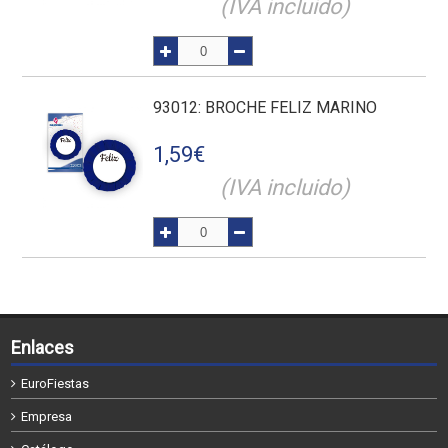
(IVA incluido)
93012
: BROCHE FELIZ MARINO
1,59
€
(IVA incluido)
Enlaces
EuroFiestas
Empresa