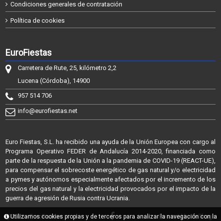
Condiciones generales de contratación
Política de cookies
EuroFiestas
Carretera de Rute, 25, kilómetro 2,2
Lucena (Córdoba), 14900
957 514 706
info@eurofiestas.net
Euro Fiestas, S.L. ha recibido una ayuda de la Unión Europea con cargo al
Programa Operativo FEDER de Andalucía 2014-2020, financiada como
parte de la respuesta de la Unión a la pandemia de COVID-19 (REACT-UE),
para compensar el sobrecoste energético de gas natural y/o electricidad
a pymes y autónomos especialmente afectados por el incremento de los
precios del gas natural y la electricidad provocados por el impacto de la
guerra de agresión de Rusia contra Ucrania.
@2026 - EuroFiestas
Utilizamos cookies propias y de terceros para analizar la navegación con la
Powered by Sellforge