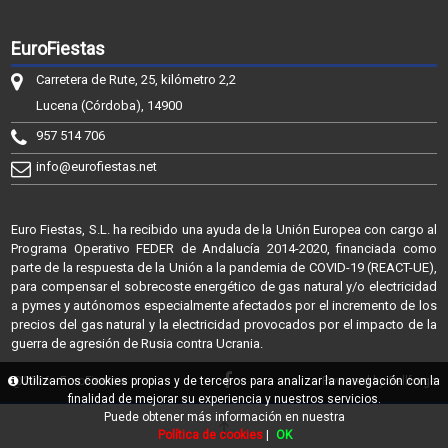
EuroFiestas
Carretera de Rute, 25, kilómetro 2,2
Lucena (Córdoba), 14900
957 514 706
info@eurofiestas.net
Euro Fiestas, S.L. ha recibido una ayuda de la Unión Europea con cargo al
Programa Operativo FEDER de Andalucía 2014-2020, financiada como
parte de la respuesta de la Unión a la pandemia de COVID-19 (REACT-UE),
para compensar el sobrecoste energético de gas natural y/o electricidad
a pymes y autónomos especialmente afectados por el incremento de los
precios del gas natural y la electricidad provocados por el impacto de la
guerra de agresión de Rusia contra Ucrania.
@2026 - EuroFiestas
Utilizamos cookies propias y de terceros para analizar la navegación con la
Powered by Sellforge
finalidad de mejorar su experiencia y nuestros servicios.
Puede obtener más información en nuestra
Política de cookies
|
OK