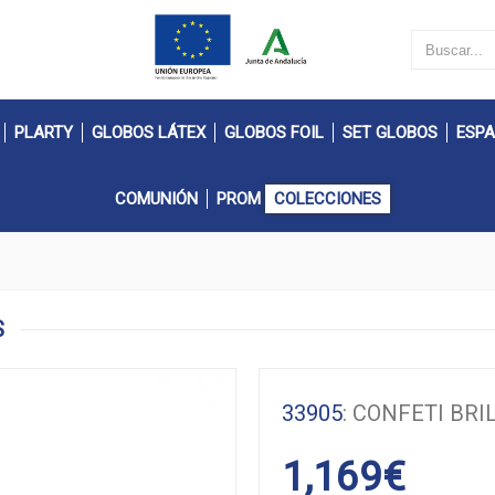
PLARTY
GLOBOS LÁTEX
GLOBOS FOIL
SET GLOBOS
ESPA
COMUNIÓN
PROM
COLECCIONES
S
33905
: CONFETI BR
1,169
€