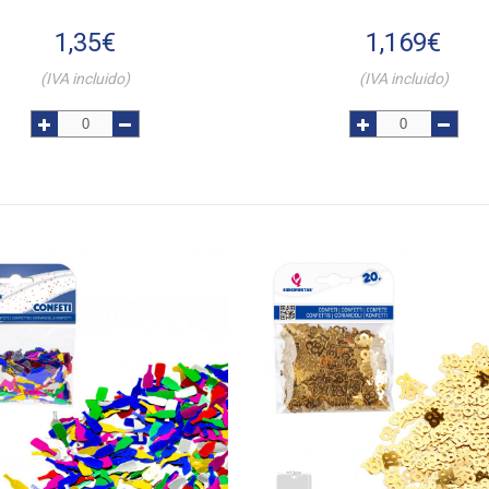
1,35
€
1,169
€
(IVA incluido)
(IVA incluido)