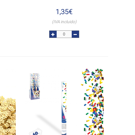
1,35
€
(IVA incluido)