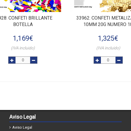
928
: CONFETI BRILLANTE
33962
: CONFETI METALI
BOTELLA
10MM 20G NUMERO 1
1,169
€
1,325
€
(IVA incluido)
(IVA incluido)
Aviso Legal
Aviso Legal