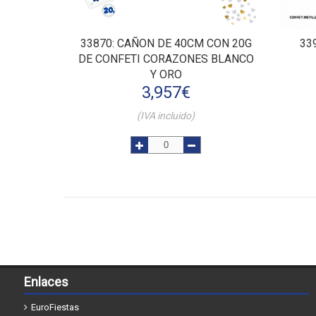
33870
: CAÑON DE 40CM CON 20G
33
DE CONFETI CORAZONES BLANCO
Y ORO
3,957
€
(IVA incluido)
Enlaces
EuroFiestas