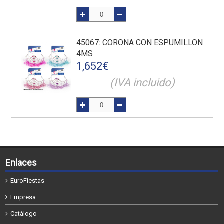
45067
: CORONA CON ESPUMILLON
4MS
1,652
€
(IVA incluido)
Enlaces
EuroFiestas
Empresa
Catálogo