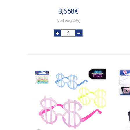
3,568
€
(IVA incluido)