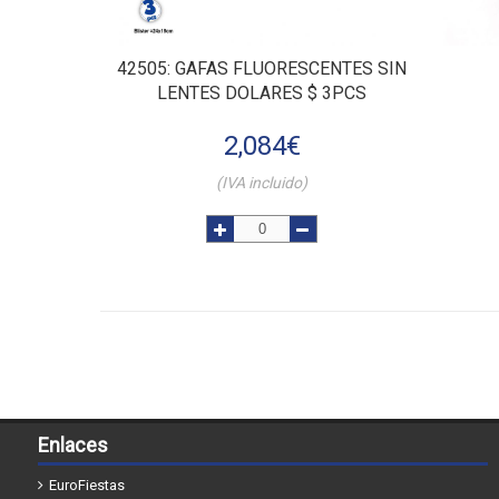
42505
: GAFAS FLUORESCENTES SIN
LENTES DOLARES $ 3PCS
2,084
€
(IVA incluido)
Enlaces
EuroFiestas