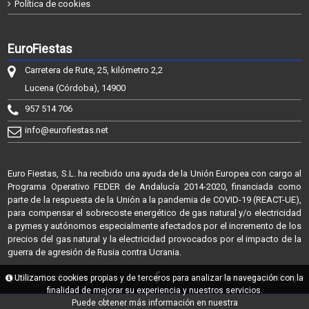
Política de cookies
EuroFiestas
Carretera de Rute, 25, kilómetro 2,2
Lucena (Córdoba), 14900
957 514 706
info@eurofiestas.net
Euro Fiestas, S.L. ha recibido una ayuda de la Unión Europea con cargo al
Programa Operativo FEDER de Andalucía 2014-2020, financiada como
parte de la respuesta de la Unión a la pandemia de COVID-19 (REACT-UE),
para compensar el sobrecoste energético de gas natural y/o electricidad
a pymes y autónomos especialmente afectados por el incremento de los
precios del gas natural y la electricidad provocados por el impacto de la
guerra de agresión de Rusia contra Ucrania.
@2026 - EuroFiestas
Utilizamos cookies propias y de terceros para analizar la navegación con la
Powered by Sellforge
finalidad de mejorar su experiencia y nuestros servicios.
Puede obtener más información en nuestra