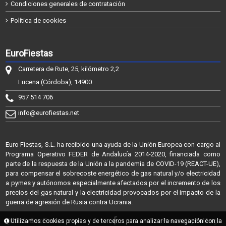
Condiciones generales de contratación
Política de cookies
EuroFiestas
Carretera de Rute, 25, kilómetro 2,2
Lucena (Córdoba), 14900
957 514 706
info@eurofiestas.net
Euro Fiestas, S.L. ha recibido una ayuda de la Unión Europea con cargo al
Programa Operativo FEDER de Andalucía 2014-2020, financiada como
parte de la respuesta de la Unión a la pandemia de COVID-19 (REACT-UE),
para compensar el sobrecoste energético de gas natural y/o electricidad
a pymes y autónomos especialmente afectados por el incremento de los
precios del gas natural y la electricidad provocados por el impacto de la
guerra de agresión de Rusia contra Ucrania.
@2026 - EuroFiestas
Utilizamos cookies propias y de terceros para analizar la navegación con la
Powered by Sellforge