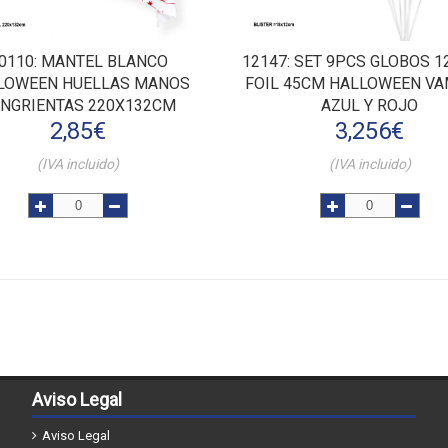
0110
: MANTEL BLANCO
12147
: SET 9PCS GLOBOS 1
LOWEEN HUELLAS MANOS
FOIL 45CM HALLOWEEN V
NGRIENTAS 220X132CM
AZUL Y ROJO
2,85
€
3,256
€
(IVA incluido)
(IVA incluido)
Aviso Legal
Aviso Legal