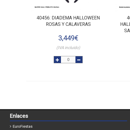
40456
: DIADEMA HALLOWEEN
4
ROSAS Y CALAVERAS
HAL
SA
3,449
€
(IVA incluido)
Enlaces
EuroFiestas