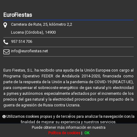
EuroFiestas
Carretera de Rute, 25, kilómetro 2,2
Lucena (Córdoba), 14900
957 514 706
info@eurofiestas.net
Euro Fiestas, S.L. ha recibido una ayuda de la Unión Europea con cargo al
Programa Operativo FEDER de Andalucía 2014-2020, financiada como
parte de la respuesta de la Unión a la pandemia de COVID-19 (REACT-UE),
para compensar el sobrecoste energético de gas natural y/o electricidad
a pymes y autónomos especialmente afectados por el incremento de los
precios del gas natural y la electricidad provocados por el impacto de la
guerra de agresión de Rusia contra Ucrania.
@2026 - EuroFiestas
Utilizamos cookies propias y de terceros para analizar la navegación con la
Powered by Sellforge
finalidad de mejorar su experiencia y nuestros servicios.
Puede obtener más información en nuestra
Política de cookies
|
OK