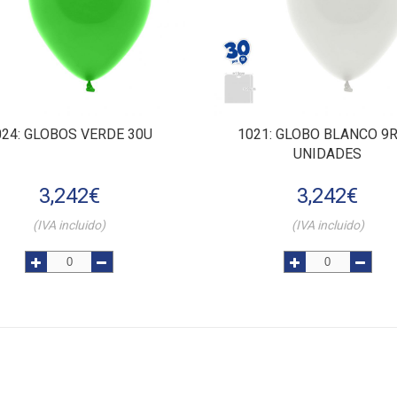
024
: GLOBOS VERDE 30U
1021
: GLOBO BLANCO 9R
UNIDADES
3,242
€
3,242
€
(IVA incluido)
(IVA incluido)