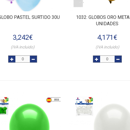
 GLOBO PASTEL SURTIDO 30U
1032
: GLOBOS ORO META
UNIDADES
3,242
€
4,171
€
(IVA incluido)
(IVA incluido)