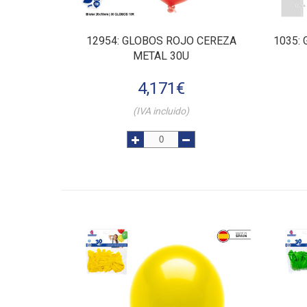
12954
: GLOBOS ROJO CEREZA
1035
:
METAL 30U
4,171
€
(IVA incluido)