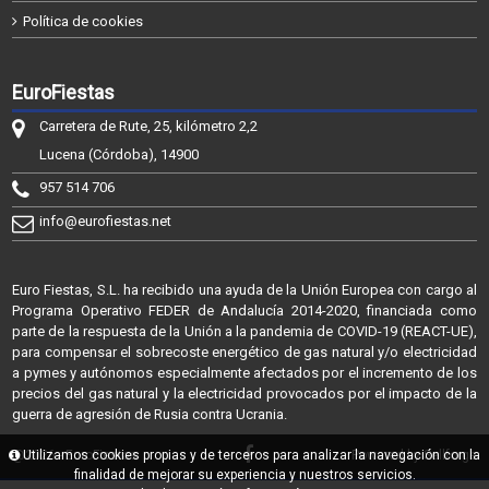
Política de cookies
EuroFiestas
Carretera de Rute, 25, kilómetro 2,2
Lucena (Córdoba), 14900
957 514 706
info@eurofiestas.net
Euro Fiestas, S.L. ha recibido una ayuda de la Unión Europea con cargo al
Programa Operativo FEDER de Andalucía 2014-2020, financiada como
parte de la respuesta de la Unión a la pandemia de COVID-19 (REACT-UE),
para compensar el sobrecoste energético de gas natural y/o electricidad
a pymes y autónomos especialmente afectados por el incremento de los
precios del gas natural y la electricidad provocados por el impacto de la
guerra de agresión de Rusia contra Ucrania.
@2026 - EuroFiestas
Utilizamos cookies propias y de terceros para analizar la navegación con la
Powered by Sellforge
finalidad de mejorar su experiencia y nuestros servicios.