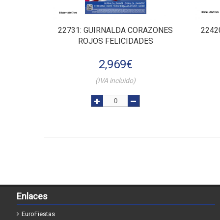
22731
: GUIRNALDA CORAZONES
2242
ROJOS FELICIDADES
2,969
€
(IVA incluido)
Enlaces
EuroFiestas