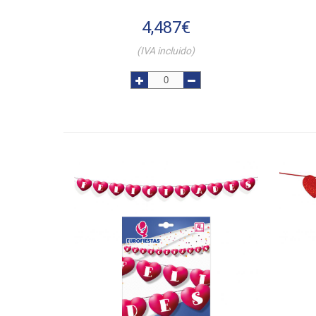
4,487
€
(IVA incluido)