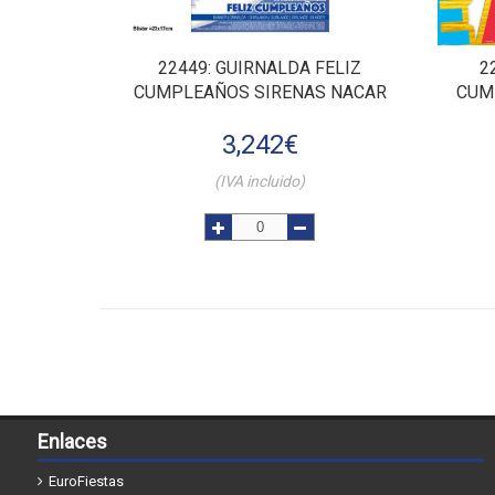
22449
: GUIRNALDA FELIZ
2
CUMPLEAÑOS SIRENAS NACAR
CUM
3,242
€
(IVA incluido)
Enlaces
EuroFiestas