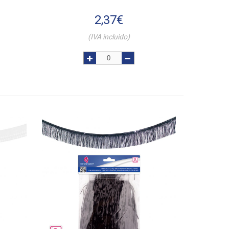
2,37
€
(IVA incluido)