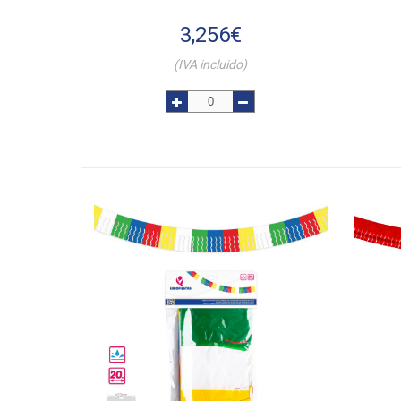
3,256
€
(IVA incluido)