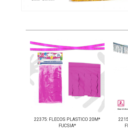
22375
: FLECOS PLASTICO 20M*
221
FUCSIA*
F