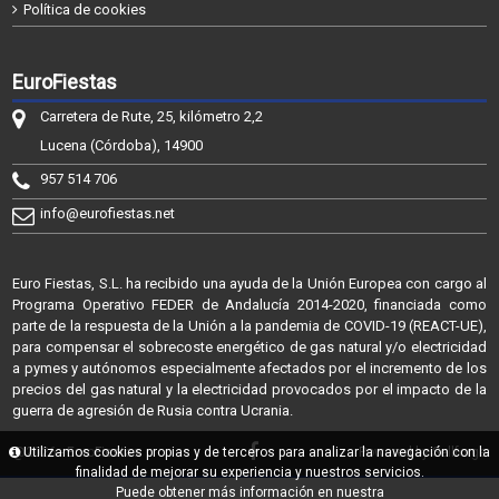
Política de cookies
EuroFiestas
Carretera de Rute, 25, kilómetro 2,2
Lucena (Córdoba), 14900
957 514 706
info@eurofiestas.net
Euro Fiestas, S.L. ha recibido una ayuda de la Unión Europea con cargo al
Programa Operativo FEDER de Andalucía 2014-2020, financiada como
parte de la respuesta de la Unión a la pandemia de COVID-19 (REACT-UE),
para compensar el sobrecoste energético de gas natural y/o electricidad
a pymes y autónomos especialmente afectados por el incremento de los
precios del gas natural y la electricidad provocados por el impacto de la
guerra de agresión de Rusia contra Ucrania.
@2026 - EuroFiestas
Utilizamos cookies propias y de terceros para analizar la navegación con la
Powered by Sellforge
finalidad de mejorar su experiencia y nuestros servicios.
Puede obtener más información en nuestra