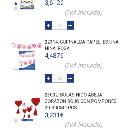
3,612
€
(IVA incluido)
22314
: GUIRNALDA PAPEL ·ES UNA
NIÑA· ROSA
4,487
€
(IVA incluido)
23032
: BOLAS NIDO ABEJA
CORAZON ROJO CON POMPONES
20-30CM 2PCS
3,231
€
(IVA incluido)