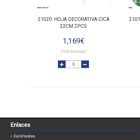
21020
: HOJA DECORATIVA CICA
210
22CM 2PCS
1,169
€
(IVA incluido)
Enlaces
EuroFiestas