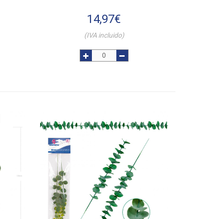
14,97
€
(IVA incluido)