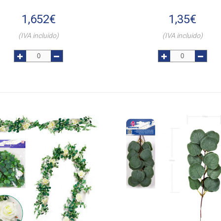
1,652
€
1,35
€
(IVA incluido)
(IVA incluido)