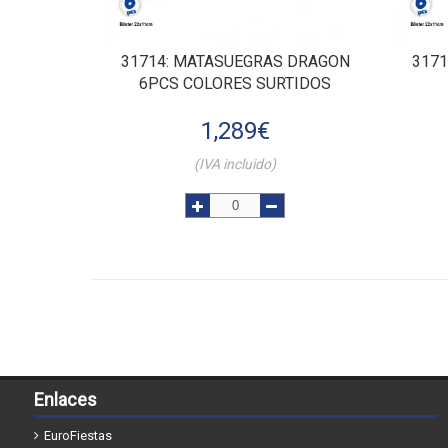
31714
: MATASUEGRAS DRAGON
3171
6PCS COLORES SURTIDOS
1,289
€
(IVA incluido)
Enlaces
EuroFiestas