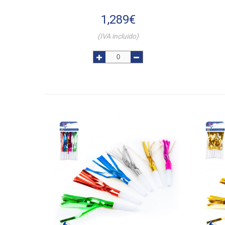
1,289
€
(IVA incluido)