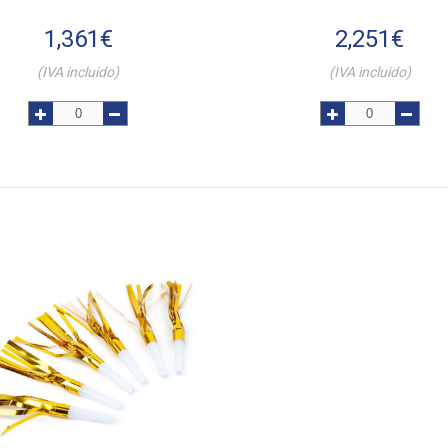
1,361
€
2,251
€
(IVA incluido)
(IVA incluido)