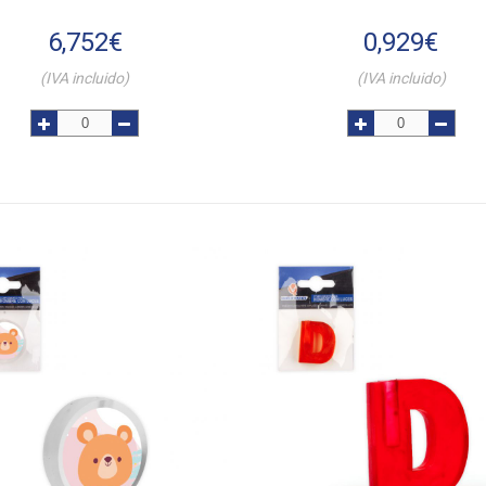
6,752
€
0,929
€
(IVA incluido)
(IVA incluido)