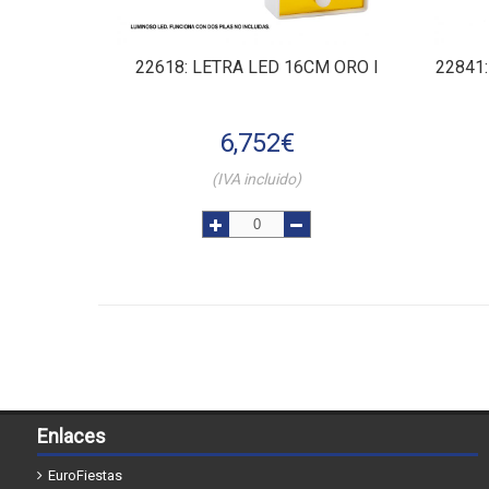
22618
: LETRA LED 16CM ORO I
22841
6,752
€
(IVA incluido)
Enlaces
EuroFiestas