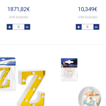
1871,82
€
10,349
€
(IVA incluido)
(IVA incluido)