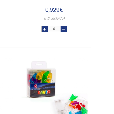
0,929
€
(IVA incluido)