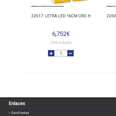
22617
: LETRA LED 16CM ORO H
226
6,752
€
(IVA incluido)
Enlaces
EuroFiestas