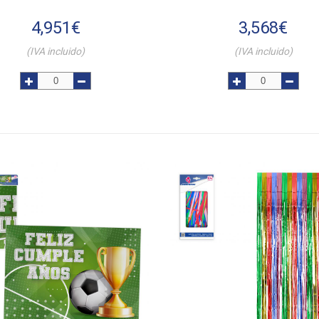
4,951
€
3,568
€
(IVA incluido)
(IVA incluido)