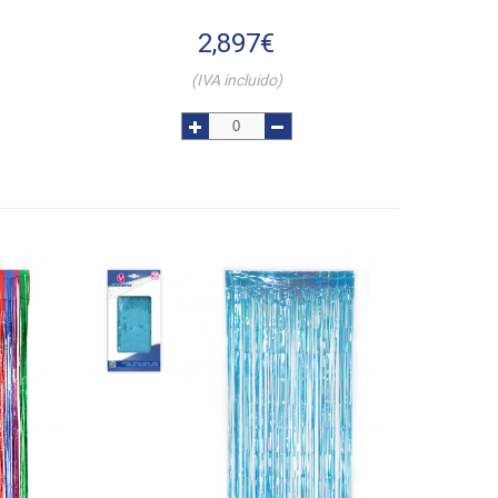
2,897
€
(IVA incluido)