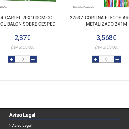
04
: CARTEL 70X100CM COL
22537
: CORTINA FLECOS AR
BOL BALON SOBRE CESPED
METALIZADO 2X1M
2,37
€
3,568
€
(IVA incluido)
(IVA incluido)
Aviso Legal
Aviso Legal