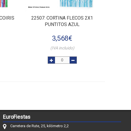
COIRIS
22507
: CORTINA FLECOS 2X1
PUNTITOS AZUL
3,568
€
(IVA incluido)
EuroFiestas
Carretera de Rute, 25, kilómetro 2,2