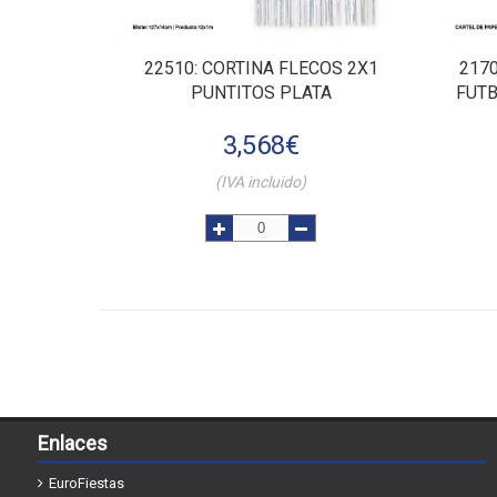
22510
: CORTINA FLECOS 2X1
217
PUNTITOS PLATA
FUT
3,568
€
(IVA incluido)
Enlaces
EuroFiestas