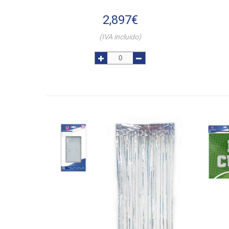
2,897
€
(IVA incluido)