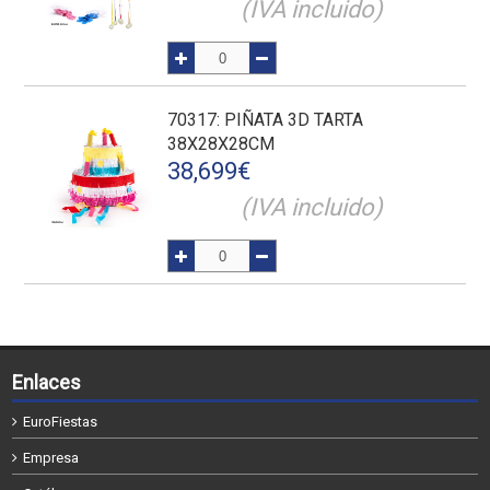
(IVA incluido)
70317
: PIÑATA 3D TARTA
38X28X28CM
38,699
€
(IVA incluido)
Enlaces
EuroFiestas
Empresa