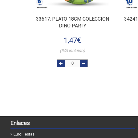
33617
: PLATO 18CM COLECCION
34241
DINO PARTY
1,47
€
(IVA incluido)
Enlaces
EuroFiestas