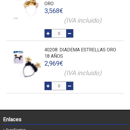
ORO
3,568
€
(IVA incluido)
40208
: DIADEMA ESTRELLAS ORO
18 AÑOS
2,969
€
(IVA incluido)
Enlaces
EuroFiestas