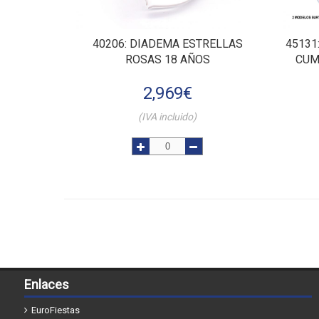
40206
: DIADEMA ESTRELLAS
45131
ROSAS 18 AÑOS
CUM
2,969
€
(IVA incluido)
Enlaces
EuroFiestas