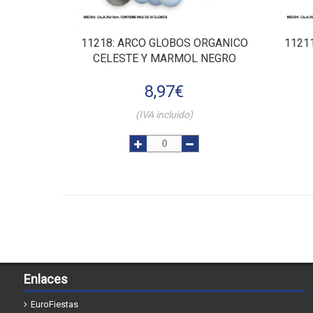
11218
: ARCO GLOBOS ORGANICO
1121
CELESTE Y MARMOL NEGRO
8,97
€
(IVA incluido)
Enlaces
EuroFiestas