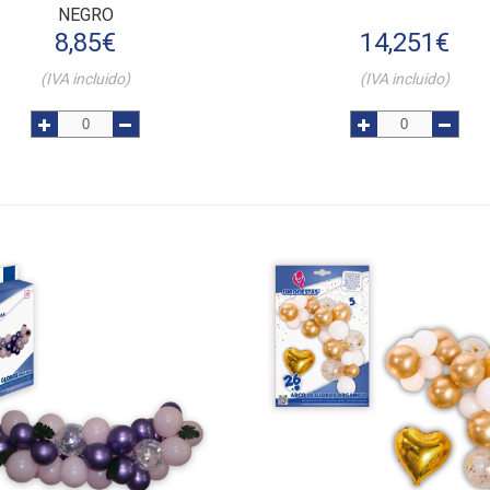
NEGRO
8,85
€
14,251
€
(IVA incluido)
(IVA incluido)