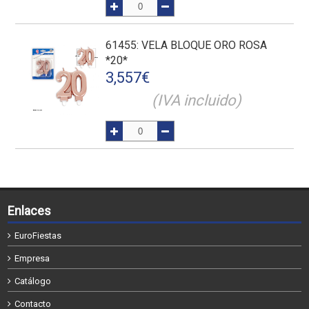
61455
: VELA BLOQUE ORO ROSA
*20*
3,557
€
(IVA incluido)
Enlaces
EuroFiestas
Empresa
Catálogo
Contacto