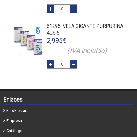
61295
: VELA GIGANTE PURPURINA
4CS 5
2,995
€
(IVA incluido)
Enlaces
EuroFiestas
Empresa
Catálogo