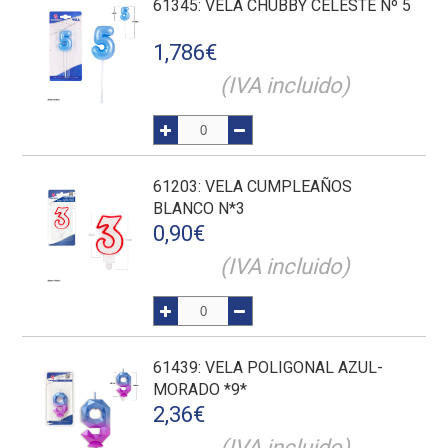
61345
: VELA CHUBBY CELESTE Nº 5
1,786
€
(IVA incluido)
61203
: VELA CUMPLEAÑOS
BLANCO N*3
0,90
€
(IVA incluido)
61439
: VELA POLIGONAL AZUL-
MORADO *9*
2,36
€
(IVA incluido)