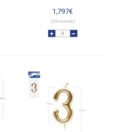
1,797
€
(IVA incluido)