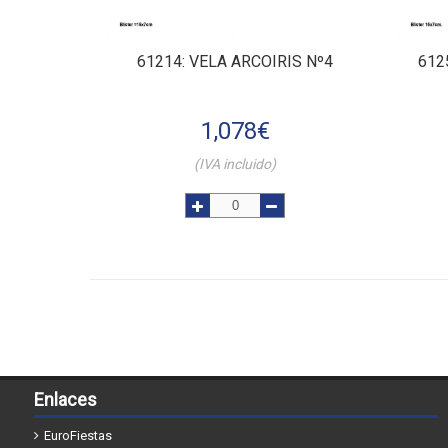
61214
: VELA ARCOIRIS Nº4
612
1,078
€
(IVA incluido)
Enlaces
EuroFiestas