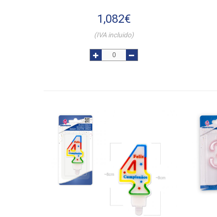
1,082
€
(IVA incluido)