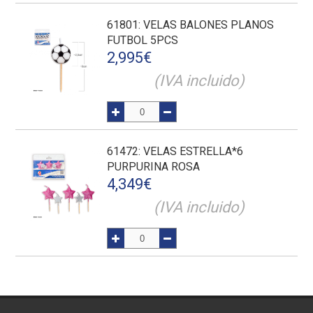
61801
: VELAS BALONES PLANOS
FUTBOL 5PCS
2,995
€
(IVA incluido)
61472
: VELAS ESTRELLA*6
PURPURINA ROSA
4,349
€
(IVA incluido)